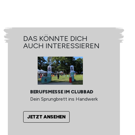
DAS KÖNNTE DICH
D
AUCH INTERESSIEREN
A
MA
BERUFSMESSE IM CLUBBAD
U
Dein Sprungbrett ins Handwerk
Be
Ha
JETZT ANSEHEN