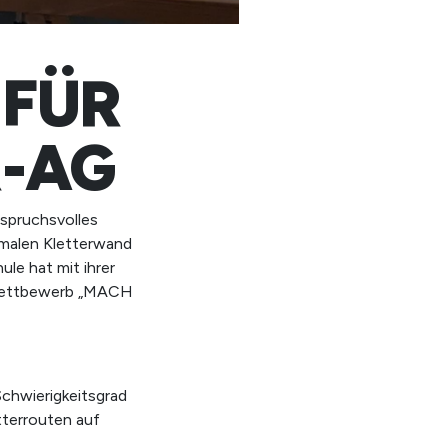
 FÜR
R-AG
nspruchsvolles
ormalen Kletterwand
ule hat mit ihrer
swettbewerb „MACH
Schwierigkeitsgrad
tterrouten auf