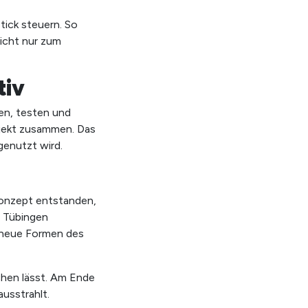
tick steuern. So
nicht nur zum
X
tiv
ren, testen und
ojekt zusammen. Das
genutzt wird.
SUCHE
STARTEN
Konzept entstanden,
n Tübingen
 neue Formen des
achen lässt. Am Ende
ausstrahlt.