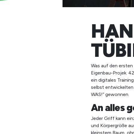
HAN
TÜB
Was auf den ersten 
Eigenbau-Projek. 42
ein digitales Traini
selbst entwickelte
WAS!“ gewonnen.
An alles 
Jeder Griff kann ei
und Körpergröße au
kleinstem Raum, oh