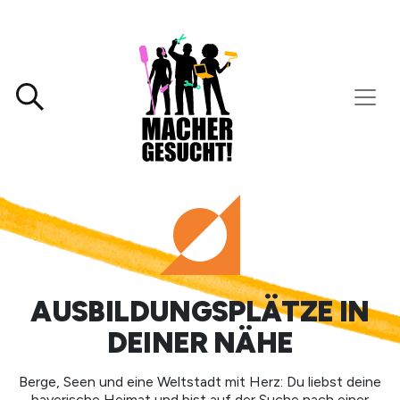
AUSBILDUNGSPLÄTZE IN
DEINER NÄHE
Berge, Seen und eine Weltstadt mit Herz: Du liebst deine
bayerische Heimat und bist auf der Suche nach einer