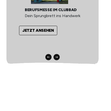
MA
BERUFSMESSE IM CLUBBAD
U
Dein Sprungbrett ins Handwerk
Be
Ha
JETZT ANSEHEN