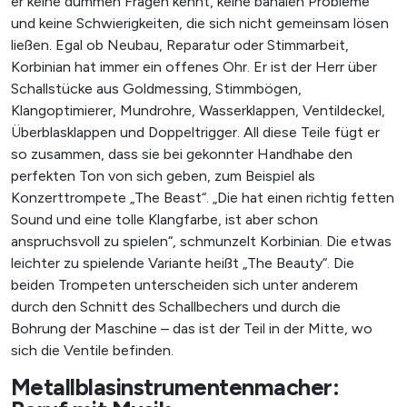
er keine dummen Fragen kennt, keine banalen Probleme
und keine Schwierigkeiten, die sich nicht gemeinsam lösen
ließen. Egal ob Neubau, Reparatur oder Stimmarbeit,
Korbinian hat immer ein offenes Ohr. Er ist der Herr über
Schallstücke aus Goldmessing, Stimmbögen,
Klangoptimierer, Mundrohre, Wasserklappen, Ventildeckel,
Überblasklappen und Doppeltrigger. All diese Teile fügt er
so zusammen, dass sie bei gekonnter Handhabe den
perfekten Ton von sich geben, zum Beispiel als
Konzerttrompete „The Beast“. „Die hat einen richtig fetten
Sound und eine tolle Klangfarbe, ist aber schon
anspruchsvoll zu spielen“, schmunzelt Korbinian. Die etwas
leichter zu spielende Variante heißt „The Beauty“. Die
beiden Trompeten unterscheiden sich unter anderem
durch den Schnitt des Schallbechers und durch die
Bohrung der Maschine – das ist der Teil in der Mitte, wo
sich die Ventile befinden.
Metallblasinstrumentenmacher: