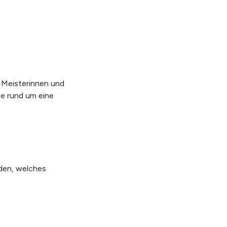
n Meisterinnen und
e rund um eine
X
SUCHE
STARTEN
den, welches