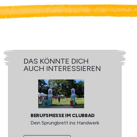
DAS KÖNNTE DICH
D
AUCH INTERESSIEREN
A
MA
BERUFSMESSE IM CLUBBAD
U
Dein Sprungbrett ins Handwerk
Be
Ha