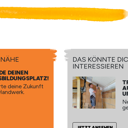
R NÄHE
NTE DICH AUCH
DAS KÖNNTE DI
IEREN
INTERESSIEREN
DE DEINEN
SBILDUNGSPLATZ!
TROCKENB
T
rte deine Zukunft
AUMONTE
A
Handwerk.
UR/IN
U
Neue Wand
N
gefällig?
ge
HEN
JETZT ANSEHEN