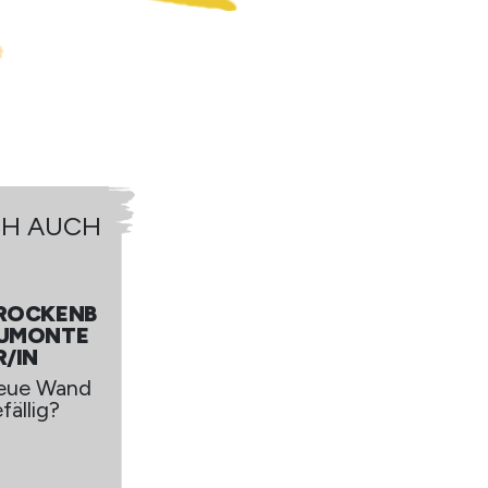
CH AUCH
DAS KÖNNTE DICH AUC
INTERESSIEREN
ROCKENB
TROCKEN
UMONTE
AUMONT
R/IN
UR/IN
eue Wand
Neue Wan
fällig?
gefällig?
JETZT ANSEHEN