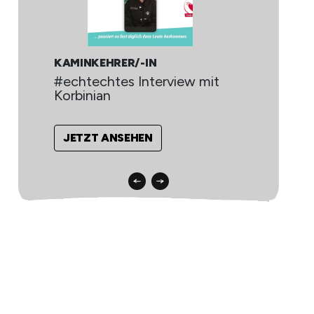
KAMINKEHRER/-IN
KE
#echtechtes Interview mit
De
Korbinian
O
JETZT ANSEHEN