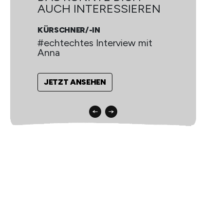
AUCH INTERESSIEREN
A
KÜRSCHNER/-IN
KÜ
#echtechtes Interview mit
#e
Anna
A
JETZT ANSEHEN