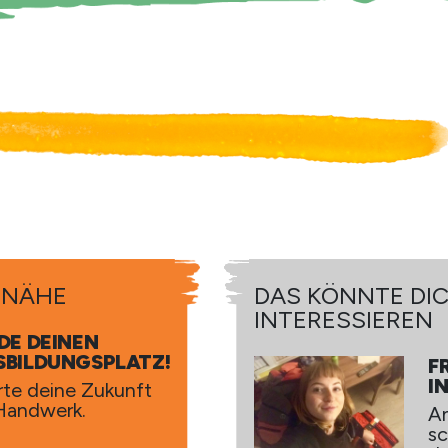
R NÄHE
NTE DICH AUCH
DAS KÖNNTE DI
IEREN
INTERESSIEREN
DE DEINEN
SBILDUNGSPLATZ!
F
FRISEUR/-
I
rte deine Zukunft
IN
Handwerk.
A
Yasemin und
sc
die