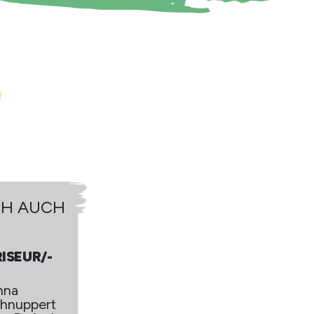
CH AUCH
DAS KÖNNTE DICH AUC
INTERESSIEREN
FRISEUR/-
RISEUR/-
IN
N
Vollbart,
nna
Schnurrbar
hnuppert