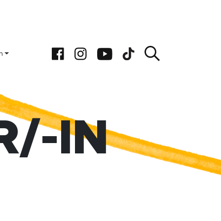
n
/-IN